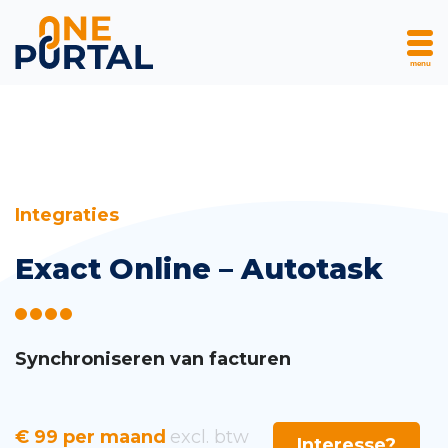
menu
Skip
Integraties
to
Exact Online – Autotask
content
Synchroniseren van facturen
€ 99 per maand
excl. btw
Interesse?