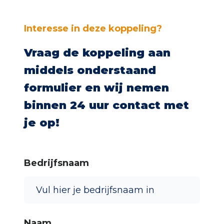
Interesse in deze koppeling?
Vraag de koppeling aan
middels onderstaand
Ons proces
formulier en wij nemen
binnen 24 uur contact met
Cases
je op!
Werken bij One Portal
Bedrijfsnaam
Naam