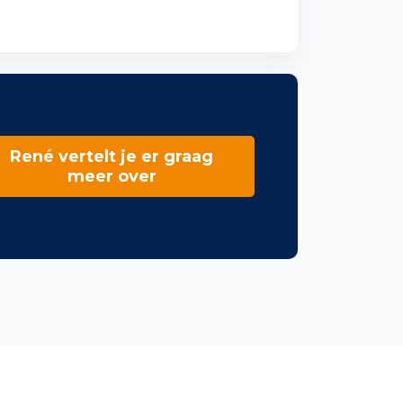
René vertelt je er graag
meer over