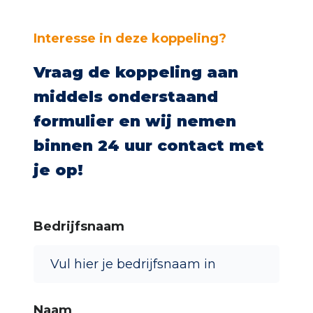
Interesse in deze koppeling?
Vraag de koppeling aan
middels onderstaand
Ons proces
formulier en wij nemen
binnen 24 uur contact met
Cases
je op!
Werken bij One Portal
Bedrijfsnaam
Naam