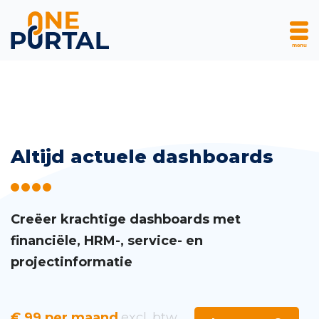
menu
Skip
Altijd actuele dashboards
to
content
Creëer krachtige dashboards met
financiële, HRM-, service- en
projectinformatie
€ 99 per maand
excl. btw