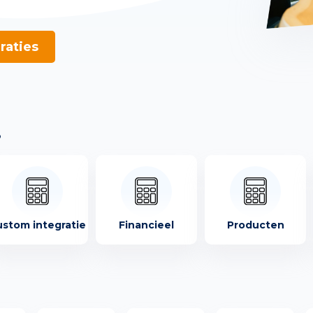
raties
?
stom integratie
Financieel
Producten