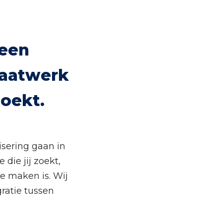
Geen
maatwerk
zoekt.
isering gaan in
die jij zoekt,
e maken is. Wij
ratie tussen