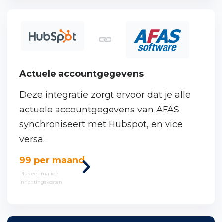
Actuele accountgegevens
Deze integratie zorgt ervoor dat je alle
actuele accountgegevens van AFAS
synchroniseert met Hubspot, en vice
versa.
Power BI Toolkit
Bekijk
99 per maand
Portal uitgelicht
deze
Plus eenmalige
inrichtingskosten
koppeling
Integraties