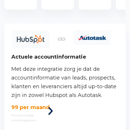
Actuele accountinformatie
Met deze integratie zorg je dat de
accountinformatie van leads, prospects,
klanten en leveranciers altijd up-to-date
zijn in zowel Hubspot als Autotask.
Bekijk
99 per maand
deze
Plus eenmalige
inrichtingskosten
koppeling