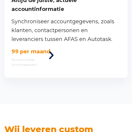
Altijd de juiste, actuele
accountinformatie
Synchroniseer accountgegevens, zoals
klanten, contactpersonen en
leveranciers tussen AFAS en Autotask.
Bekijk
99 per maand
deze
Plus eenmalige
inrichtingskosten
koppeling
Wij leveren custom