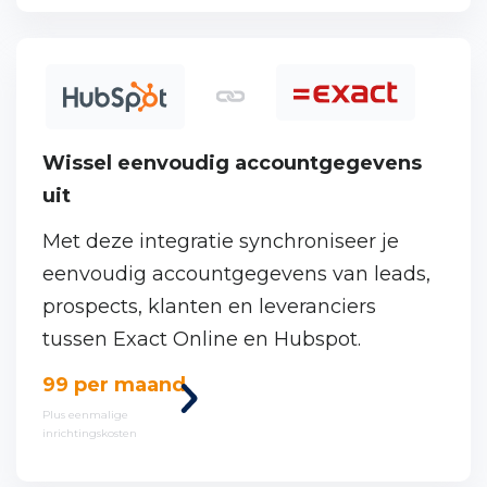
Wissel eenvoudig accountgegevens
uit
Met deze integratie synchroniseer je
eenvoudig accountgegevens van leads,
prospects, klanten en leveranciers
tussen Exact Online en Hubspot.
Bekijk
99 per maand
deze
Plus eenmalige
inrichtingskosten
koppeling