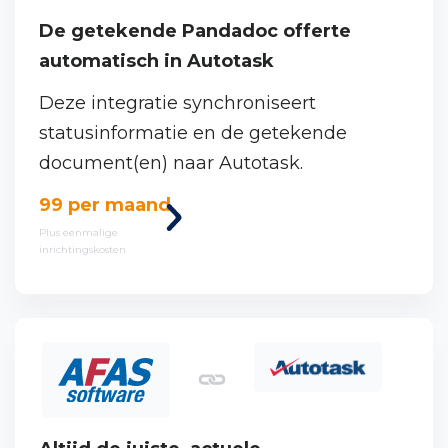
De getekende Pandadoc offerte
automatisch in Autotask
Deze integratie synchroniseert
statusinformatie en de getekende
document(en) naar Autotask.
Bekijk
99 per maand
deze
Plus eenmalige
inrichtingskosten
koppeling