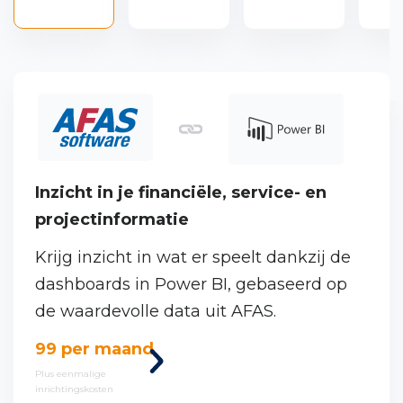
Inzicht in je financiële, service- en
projectinformatie
Krijg inzicht in wat er speelt dankzij de
dashboards in Power BI, gebaseerd op
de waardevolle data uit AFAS.
Bekijk
99 per maand
deze
Plus eenmalige
inrichtingskosten