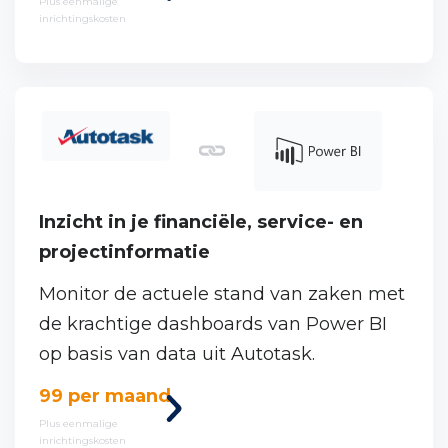
deze
Plus eenmalige
Integraties
inrichtingskosten
koppeling
Inzicht in je financiële, service- en
Ons proces
projectinformatie
Monitor de actuele stand van zaken met
Cases
de krachtige dashboards van Power BI
op basis van data uit Autotask.
Werken bij One Portal
Bekijk
99 per maand
deze
Plus eenmalige
inrichtingskosten