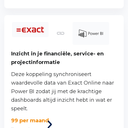
koppeling
Inzicht in je financiële, service- en
projectinformatie
Deze koppeling synchroniseert
waardevolle data van Exact Online naar
Power BI zodat jij met de krachtige
Power BI Toolkit
dashboards altijd inzicht hebt in wat er
speelt.
Portal uitgelicht
Bekijk
99 per maand