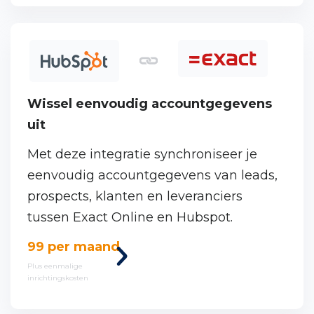
Wissel eenvoudig accountgegevens
uit
Met deze integratie synchroniseer je
eenvoudig accountgegevens van leads,
prospects, klanten en leveranciers
tussen Exact Online en Hubspot.
Power BI Toolkit
Bekijk
99 per maand
Portal uitgelicht
deze
Plus eenmalige
inrichtingskosten
koppeling
Integraties