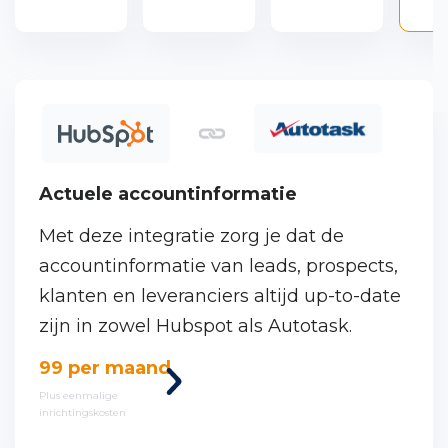
Actuele accountinformatie
Met deze integratie zorg je dat de
accountinformatie van leads, prospects,
klanten en leveranciers altijd up-to-date
zijn in zowel Hubspot als Autotask.
Bekijk
99 per maand
deze
Plus eenmalige
inrichtingskosten
koppeling