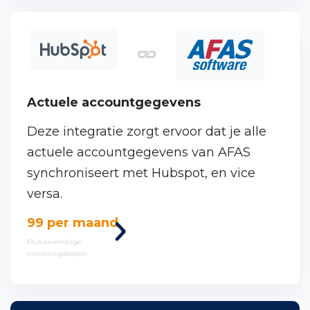
Actuele accountgegevens
Deze integratie zorgt ervoor dat je alle
Ons proces
actuele accountgegevens van AFAS
synchroniseert met Hubspot, en vice
Cases
versa.
Bekijk
99 per maand
Werken bij One Portal
deze
Plus eenmalige
inrichtingskosten
koppeling